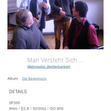
Man Versteht Sich ...
Webmaster_Bettlerbankett
Album:
Die Begegnung
DETAILS
SP350
9mm
/
ƒ/2.8
/
10/300s
/
ISO 400