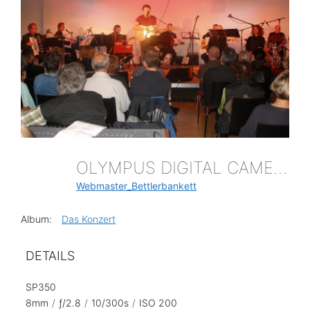
OLYMPUS DIGITAL CAMERA
Webmaster_Bettlerbankett
Album:
Das Konzert
DETAILS
SP350
8mm
/
ƒ/2.8
/
10/300s
/
ISO 200